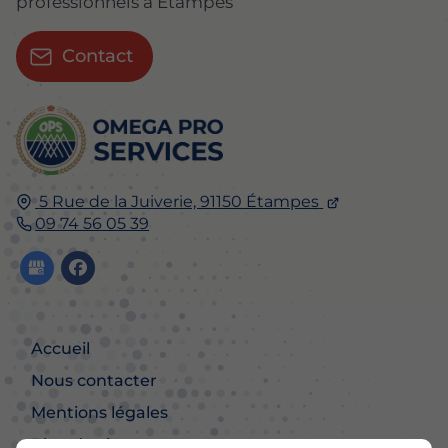
professionnels à Étampes
Contact
5 Rue de la Juiverie, 91150 Étampes
09 74 56 05 39
Accueil
Nous contacter
Mentions légales
Plan du site