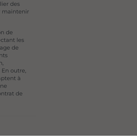
lier des
r maintenir
on de
ctant les
yage de
nts
n,
. En outre,
aptent à
une
ontrat de