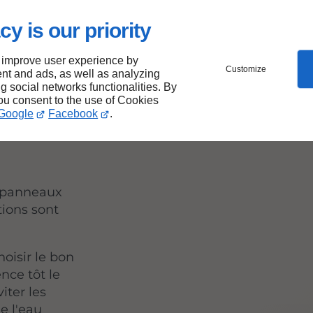
es
cy is our priority
 improve user experience by
Customize
nt and ads, as well as analyzing
ng social networks functionalities. By
you consent to the use of Cookies
ires à
Google
Facebook
.
e panneaux
tions sont
hoisir le bon
nce tôt le
iter les
e l'eau