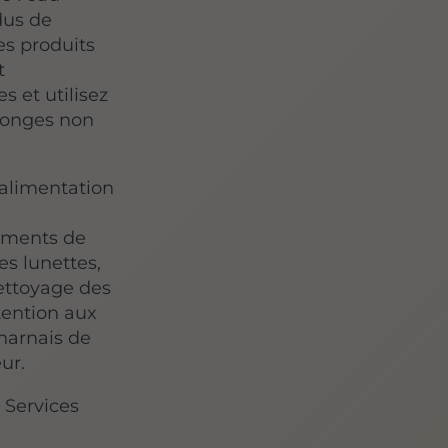
dus de
es produits
t
 et utilisez
éponges non
'alimentation
pements de
s lunettes,
nettoyage des
ttention aux
 harnais de
ur.
 Services