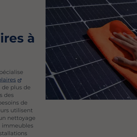
ires à
pécialise
laires
s de plus de
s des
besoins de
rs utilisent
 un nettoyage
es immeubles
tallations